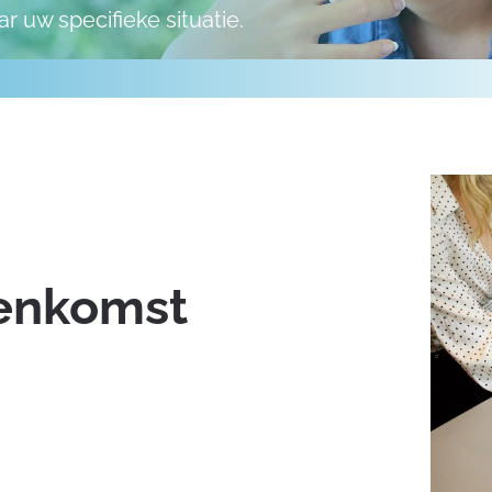
aar
uw specifieke situatie.
eenkomst