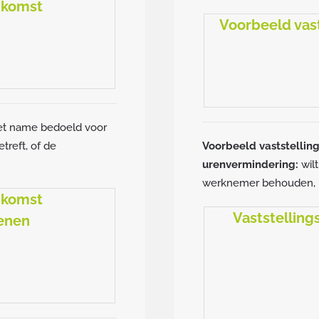
nkomst
Voorbeeld vast
met name bedoeld voor
treft, of de
Voorbeeld vaststellin
urenvermindering:
wil
werknemer behouden, ki
nkomst
Vaststellin
enen