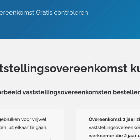
vereenkomst Gratis controleren
stellingsovereenkomst ku
orbeeld vaststellingsovereenkomsten bestellen
 gebruiken voor vrijwel
Overeenkomst 2 jaar z
n ‘uit elkaar’ te gaan.
vaststellingsovereenk
w
erknemer die 2 jaar o