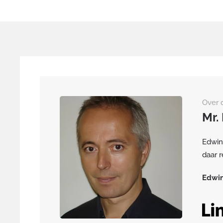
Over 
Mr.
Edwin
daar r
Edwin