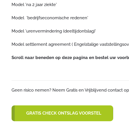
Model 'na 2 jaar ziekte'
Model 'bedrijfseconomische redenen'
Model 'urenvermindering (deeltijdontslag)'
Model settlement agreement ( Engelstalige vaststellings
Scroll naar beneden op deze pagina en bestel uw voor
Geen risico nemen? Neem Gratis en Vrijblijvend contact o
GRATIS CHECK ONTSLAG VOORSTEL