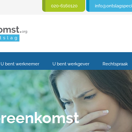
020-6160120
info@ontslagspecia
U bent werknemer
U bent werkgever
Rechtspraak
ereenkomst