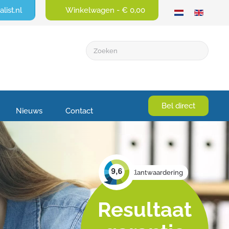
list.nl
Winkelwagen -
€ 0,00
Bel direct
Nieuws
Contact
Klantwaardering
Resultaat