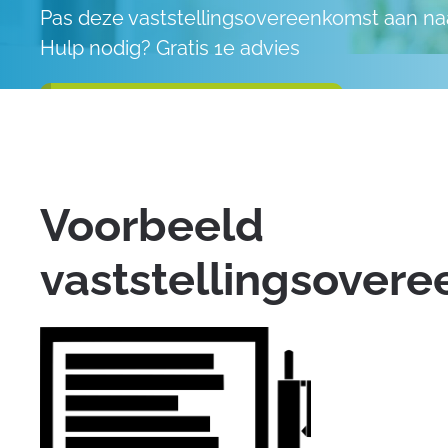
Pas deze vaststellingsovereenkomst aan n
Hulp nodig? Gratis 1e advies
Of neem contact op met een expert
Voorbeeld
vaststellingsover