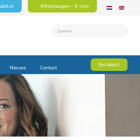
list.nl
Winkelwagen -
€ 0,00
Bel direct
Nieuws
Contact