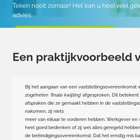
Teken nooit zomaar! Het kan u heel veel gel
advies
Neem direct contact op met een expert
Een praktijkvoorbeeld 
Bij het aangaan van een vaststellingsovereenkomst 
zogeheten
'finale kwijting
' afgesproken. Dit betekent 
afspraken die ze gemaakt hebben in de vaststellin
nakomen, zij niets
meer van elkaar te vorderen hebben. Werkgever e
heel goed bedenken of zij wel alles geregeld hebben
de beëindigingsovereenkomst. Dat het ernstig mis kan