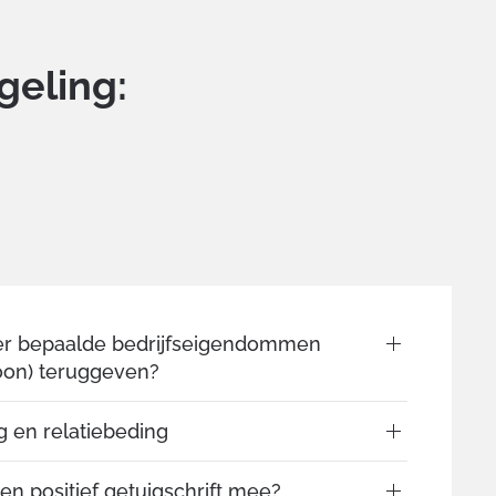
geling:
r bepaalde bedrijfseigendommen
foon) teruggeven?
 en relatiebeding
en positief getuigschrift mee?