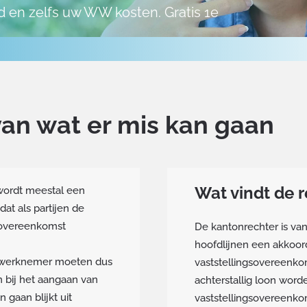
d en zelfs uw WW kosten. Gratis 1e
van wat er mis kan gaan
Wat vindt de 
wordt meestal een
dat als partijen de
gsovereenkomst
De kantonrechter is va
hoofdlijnen een akkoor
n werknemer moeten dus
vaststellingsovereenkom
 bij het aangaan van
achterstallig loon wor
 gaan blijkt uit
vaststellingsovereenkom