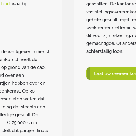
lland
, waarbij
geschillen. De kantonre
vaststellingsovereenko
gehele geschil regelt e
werknemer niettemin va
dit voor zijn rekening, 
gemachtigde. Of anders
achterstallig loon.
 de werkgever in dienst
reenkomst heeft de
 op grond van de cao.
Laat uw overeenkom
rd over een
rtijen hebben over en
reenkomst. Op 30
emer laten weten dat
itging dat slechts een
lledige geschil. De
 € 75.000,- aan
telt dat partijen finale