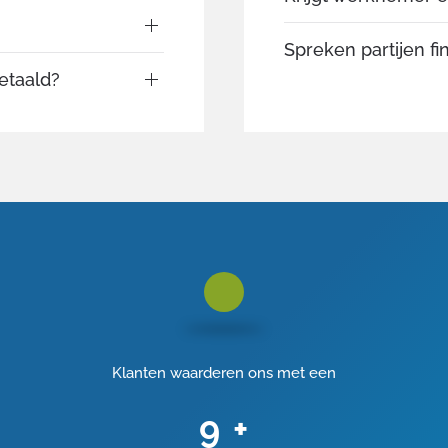
Spreken partijen fin
etaald?
Klanten waarderen ons met een
9
+