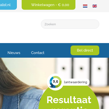
list.nl
Winkelwagen -
€ 0,00
Bel direct
Nieuws
Contact
Klantwaardering
Resultaat