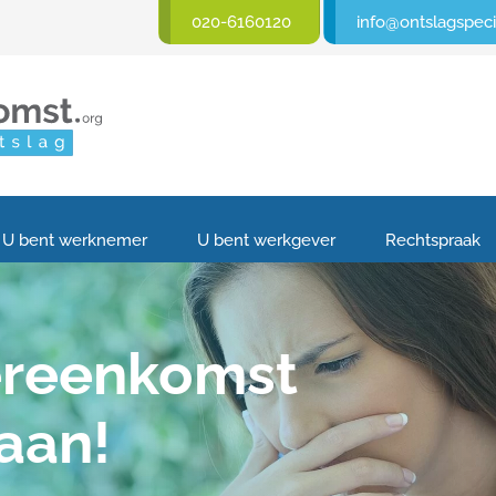
020-6160120
info@ontslagspecia
U bent werknemer
U bent werkgever
Rechtspraak
ereenkomst
aan!