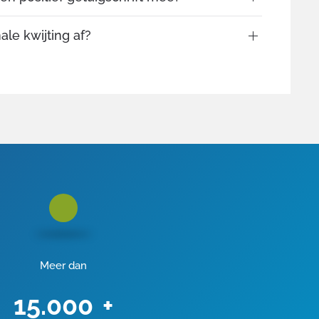
ale kwijting af?
Meer dan
15.000
+