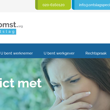
020-6160120
info@ontslagspecia
U bent werknemer
U bent werkgever
Rechtspraak
lict met