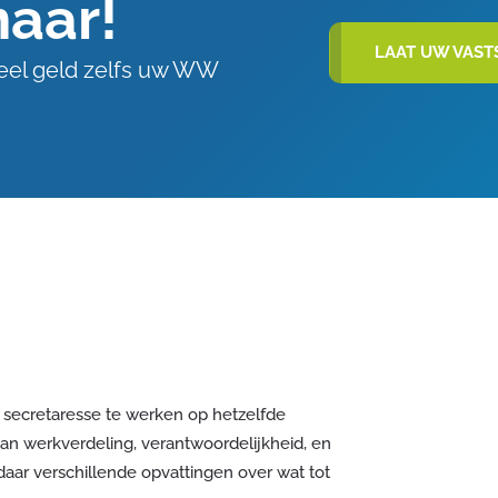
maar!
LAAT UW VAST
veel geld zelfs uw WW
r secretaresse te werken op hetzelfde
van werkverdeling, verantwoordelijkheid, en
aar verschillende opvattingen over wat tot