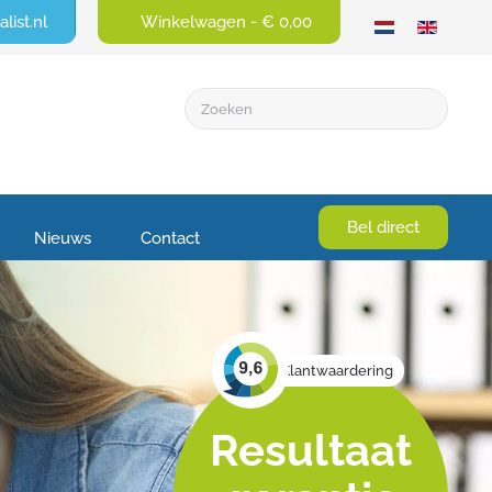
list.nl
Winkelwagen -
€ 0,00
Bel direct
Nieuws
Contact
Klantwaardering
Resultaat